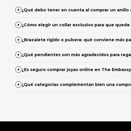
+
¿Qué debo tener en cuenta al comprar un anillo
+
¿Cómo elegir un collar exclusivo para que quede 
+
¿Brazalete rígido o pulsera: qué conviene más pa
+
¿Qué pendientes son más agradecidos para regal
+
¿Es seguro comprar joyas online en The Embassy
+
¿Qué categorías complementan bien una compra 