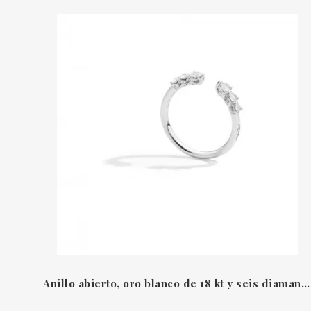
Anillo abierto, oro blanco de 18 kt y seis diamantes naturales talla brillante en forma de corazón Anniversary More de Recarlo