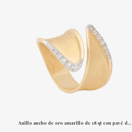
Anillo ancho de oro amarillo de 18 qt con pavé de diamantes de la colección LUNARIA TWIST