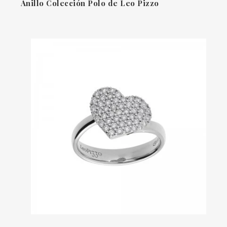
Anillo Colección Polo de Leo Pizzo