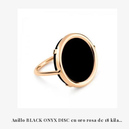
Anillo BLACK ONYX DISC en oro rosa de 18 kilates y ónix GinetteNY