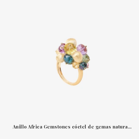
Anillo Africa Gemstones cóctel de gemas naturales Marco Bicego