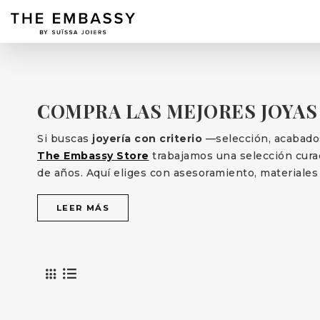
COMPRA LAS MEJORES JOYAS
Si buscas
joyería con criterio
—selección, acabados
The Embassy Store
trabajamos una selección cura
de años. Aquí eliges con asesoramiento, materiales 
LEER MÁS