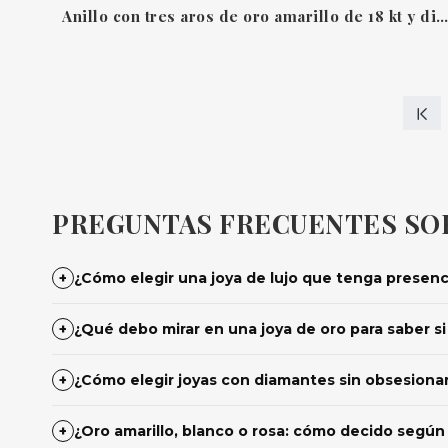
Anillo con tres aros de oro amarillo de 18 kt y diamantes – Marrakech
PREGUNTAS FRECUENTES SOB
+
¿Cómo elegir una joya de lujo que tenga presenci
+
¿Qué debo mirar en una joya de oro para saber s
+
¿Cómo elegir joyas con diamantes sin obsesion
+
¿Oro amarillo, blanco o rosa: cómo decido según 