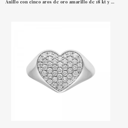
Anillo con cinco aros de oro amarillo de 18 kt y diamantes – Marrakech Couture