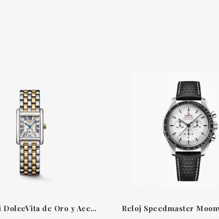
Reloj Mini DolceVita de Oro y Acero 21,5 mm Longines