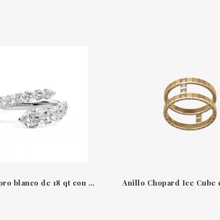
Anillo de oro blanco de 18 qt con diamantes escalonados talla brillante Recarlo