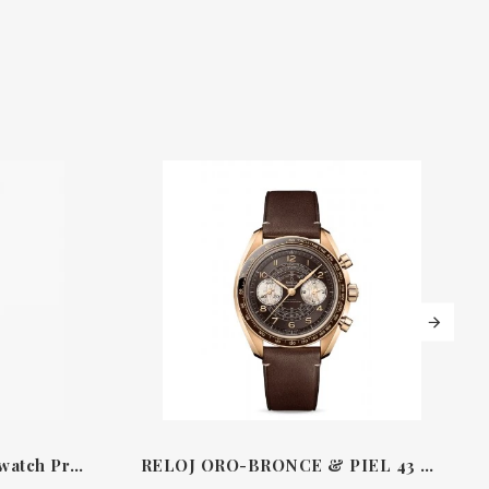
Reloj Speedmaster Moonwatch Professional 42mm Omega 31032425004002
RELOJ ORO-BRONCE & PIEL 43 MM MASTER CRONÓMETRO CO-AXIAL CRONÓGRAFO CHRONOSCOPE SPEEDMASTER OMEGA 32992GBL