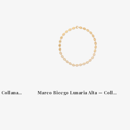
Recarlo Anniversary Love Collana — Collar de oro blanco 18 kt con diamantes
Marco Bicego Lunaria Alta — Collar de oro amarillo 18 kt y diamantes