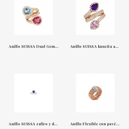
Anillo SUISSA Dual Gem A1960/44R
Anillo SUISSA kunzita amatista 1AN1480873/1
Anillo SUISSA zafiro y diamantes oro blanco 18kt a01-10-101z-n-
Anillo Flexible con pavé de diamantes Fope