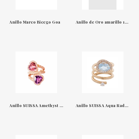
Anillo Marco Bicego Goa
Anillo de Oro amarillo 18 QT & Diamantes Suïssa Joiers
Anillo SUISSA Amethyst Heart A1913/78R
Anillo SUISSA Aqua Radiance A5420/1R