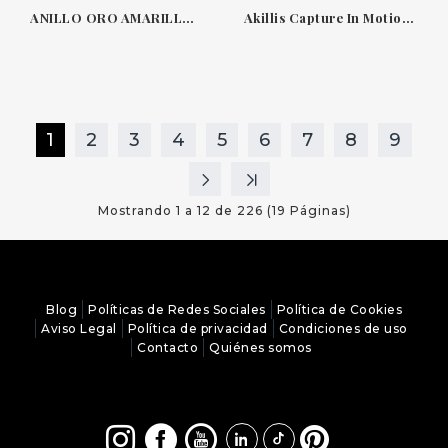
ANILLO ORO AMARILLO & DIAMANTES BAMBÚ CARRERA & CARRERA 523923YGDO
Akillis Capture In Motion joyería contemporánea en movimiento
1
2
3
4
5
6
7
8
9
Mostrando 1 a 12 de 226 (19 Páginas)
Blog
Políticas de Redes Sociales
Política de Cookies
Aviso Legal
Política de privacidad
Condiciones de uso
Contacto
Quiénes somos