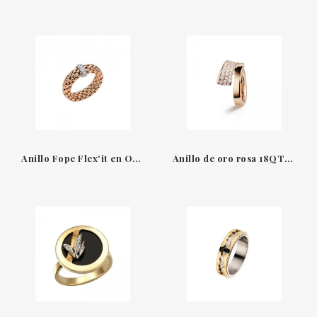
Anillo Fope Flex'it en Oro con Diamantes
Anillo de oro rosa 18QT & Diamantes Like Crivelli