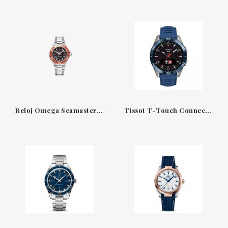
Reloj Omega Seamaster Planet Ocean 600M 42 mm — Acero con bisel naranja y brazalete metálico
Tissot T-Touch Connect Sport