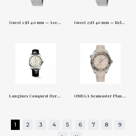
Gucci 25H 40 mm — Acero con bisel de diamantes
Gucci 25H 40 mm — Reloj de acero con esfera gris
Longines Conquest Heritage Central Power Reserve L16484782
OMEGA Seamaster Planet Ocean - Reloj 43,50 mm, Caja de acero inoxidable y cerámica bronce 21532442109001
1
2
3
4
5
6
7
8
9