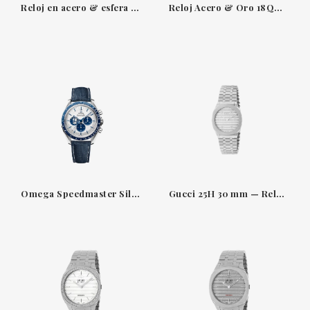
Reloj en acero & esfera azul Seamaster 300 m Omega
Reloj Acero & Oro 18QT Aquaterra 150 M Seastar Omega
Omega Speedmaster Silver Snoopy Award 50th Anniversary 42 mm
Gucci 25H 30 mm — Reloj de acero con esfera plateada