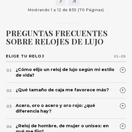
Mostrando 1 a 12 de 835 (70 Páginas)
PREGUNTAS FRECUENTES
SOBRE RELOJES DE LUJO
ELIGE TU RELOJ
01–05
¿Cómo elijo un reloj de lujo según mi estilo
+
01
de vida?
Empieza por el
uso real
: diario, trabajo, eventos o
¿Qué tamaño de caja me favorece más?
+
02
colección. Para uso diario, prioriza
comodidad
,
resistencia y proporción. Para un entorno formal,
Lo ideal es que la caja se vea proporcionada y sea
busca líneas limpias y elegantes. Para un ritmo
Acero, oro o acero y oro rojo: ¿qué
+
03
cómoda: que no “invada” el contorno de la muñeca
activo, valora legibilidad y materiales duraderos.
diferencia hay?
y que las asas no sobresalgan visualmente. Si
Después ajusta por
material
(acero, oro, bicolor),
buscas discreción, elige proporciones contenidas;
El
acero
es versátil y resistente. El
oro
aporta un
estética
y
tamaño
en muñeca.
¿Reloj de hombre, de mujer o unisex: en
si quieres presencia, una caja mayor puede
+
04
lenguaje más clásico y ceremonial. Las
qué me fijo?
funcionar si mantiene el
confort
. La clave es la