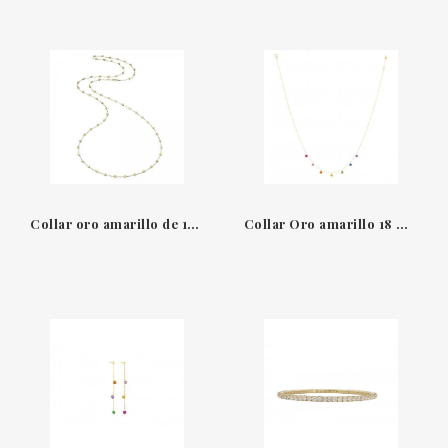
Collar oro amarillo de 18 kt Armillas Glow Chimento
Collar Oro amarillo 18 QT & 7 piedras naturales Confetti La Brune & La Blonde