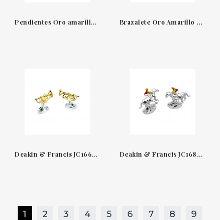
Pendientes Oro amarillo 18 QT & 3 piedras naturales Confetti La Brune & La Blonde
Brazalete Oro Amarillo 18 QT & Diamantes Extensible BTE10DBOG-YGD
Deakin & Francis JC1667X0001
Deakin & Francis JC1686S110711
1
2
3
4
5
6
7
8
9