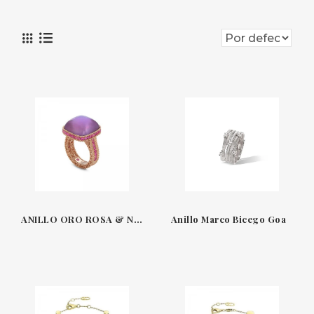
ANILLO ORO ROSA & NÁCAR-AMATISTA-CORAL ROJO-ZAFIROS ROJOS ROMAN BAROCCO ROBERTO COIN AZV888RI1860RGA
Anillo Marco Bicego Goa