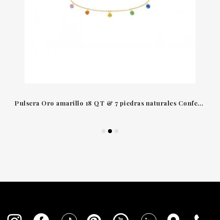
Pulsera Oro amarillo 18 QT & 7 piedras naturales Confetti La Brune & La Blonde