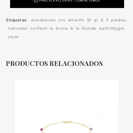
PRECIO EXCLUSIVO - CONTÁCTENOS
Etiquetas:
pendientes
oro
amarillo
18
qt
&
3
piedras
naturales
confetti
la
brune
&
la
blonde
ea0038ygra
joyas
PRODUCTOS RELACIONADOS