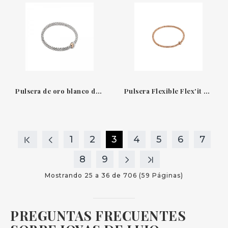
Pulsera de oro blanco de 18 qt con pavé de diamantes Vendóme Fope
Pulsera Flexible Flex'it con Diamante Blanco Fope
1
2
3
4
5
6
7
8
9
Mostrando 25 a 36 de 706 (59 Páginas)
PREGUNTAS FRECUENTES