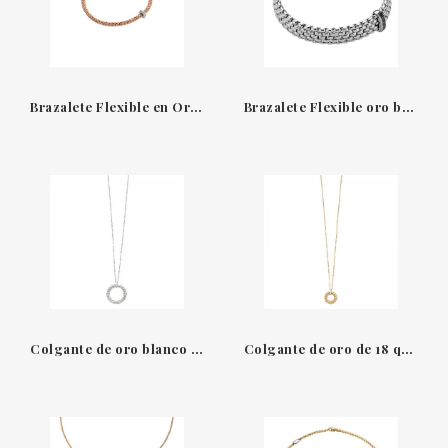
Brazalete Flexible en Oro Rosa y Blanco con Diamantes Fope
Brazalete Flexible oro blanco 18 qt y diamantes negros Fope
Colgante de oro blanco de 18 qt con pavé de diamantes Lovely Daisy Fope
Colgante de oro de 18 qt con pavé de diamantes Lovely Daisy Fope