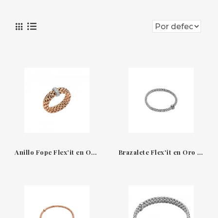
Anillo Fope Flex'it en Oro con Diamantes
Brazalete Flex'it en Oro blanco con Diamantes Negros Fope