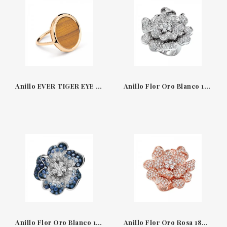
Anillo EVER TIGER EYE DISC RING en oro rosa de 18 kilates y ojo de tigre Ginette NY
Anillo Flor Oro Blanco 18QT & Diamantes Flora Leo Pizzo
Anillo Flor Oro Blanco 18QT & Diamantes Zafiros azules Flora Leo Pizzo
Anillo Flor Oro Rosa 18QT & Diamantes Flora Leo Pizzo