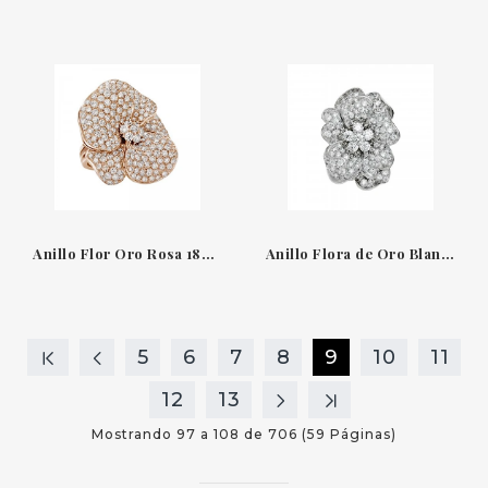
Anillo Flor Oro Rosa 18QT & Diamantes Flora Leo Pizzo
Anillo Flora de Oro Blanco 18KT y Diamantes de 3,72ct Leo Pizzo
5
6
7
8
9
10
11
12
13
Mostrando 97 a 108 de 706 (59 Páginas)