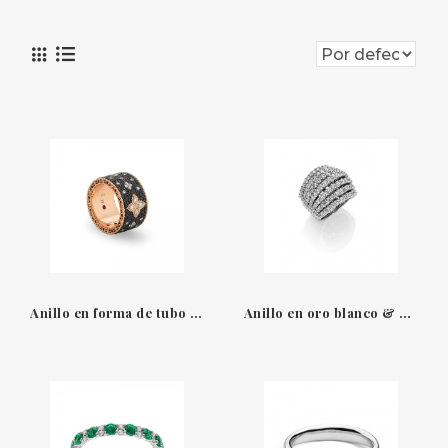
Anillo en forma de tubo oro rosa 18 QT & diamantes blancos - diamantes negros Venetian Princess Roberto Coin
Anillo en oro blanco & diamantes XL Leo Pizzo