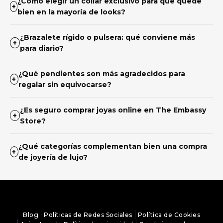
¿Cómo elegir un collar exclusivo para que quede
+
bien en la mayoría de looks?
¿Brazalete rígido o pulsera: qué conviene más
+
para diario?
¿Qué pendientes son más agradecidos para
+
regalar sin equivocarse?
¿Es seguro comprar joyas online en The Embassy
+
Store?
¿Qué categorías complementan bien una compra
+
de joyería de lujo?
Blog
Políticas de Redes Sociales
Política de Cookies