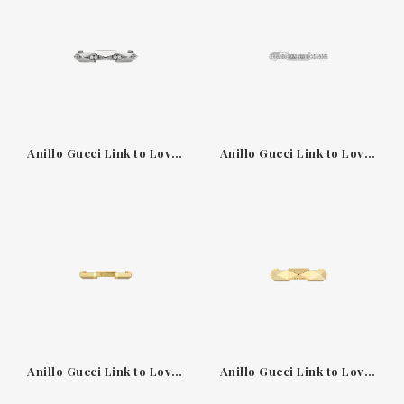
Anillo Gucci Link to Love diamantes oro blanco 18 ct
Anillo Gucci Link to Love diamantes oro blanco 18 ct apilable
Anillo Gucci Link to Love espejo oro amarillo 18 ct apilable
Anillo Gucci Link to Love tachuelas oro amarillo 18 ct apilable