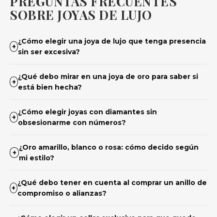
PREGUNTAS FRECUENTES
SOBRE JOYAS DE LUJO
¿Cómo elegir una joya de lujo que tenga presencia
+
sin ser excesiva?
¿Qué debo mirar en una joya de oro para saber si
+
está bien hecha?
¿Cómo elegir joyas con diamantes sin
+
obsesionarme con números?
¿Oro amarillo, blanco o rosa: cómo decido según
+
mi estilo?
¿Qué debo tener en cuenta al comprar un anillo de
+
compromiso o alianzas?