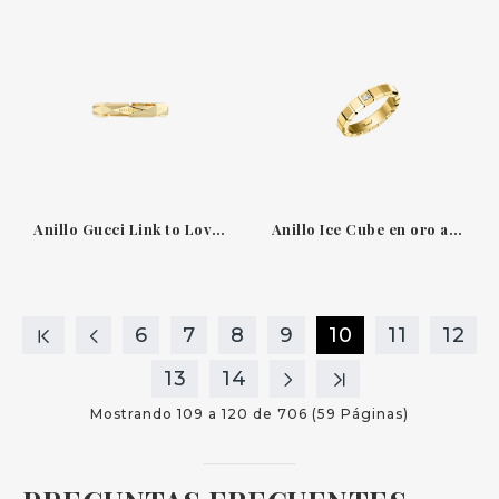
Anillo Gucci Link to Love tachuelas oro blanco 18 ct apilable
Anillo Ice Cube en oro amarillo con diamante Chopard
6
7
8
9
10
11
12
13
14
Mostrando 109 a 120 de 706 (59 Páginas)