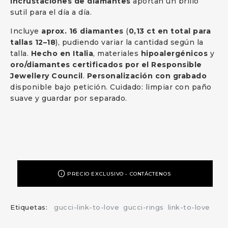
incrustaciones de diamantes
aportan un brillo
sutil para el día a día.
Incluye
aprox. 16 diamantes
(
0,13 ct en total para
tallas 12–18
), pudiendo variar la cantidad según la
talla.
Hecho en Italia
, materiales
hipoalergénicos
y
oro/diamantes certificados por el Responsible
Jewellery Council
.
Personalización con grabado
disponible bajo petición. Cuidado: limpiar con paño
suave y guardar por separado.
PRECIO EXCLUSIVO - CONTÁCTENOS
Etiquetas:
gucci-link-to-love
gucci-rings
link-to-love