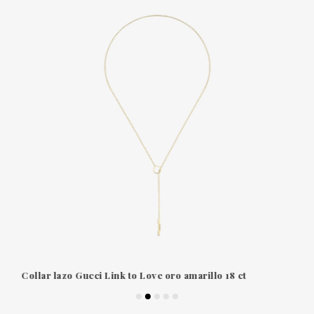
Collar lazo Gucci Link to Love oro amarillo 18 ct