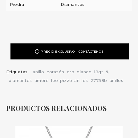
Piedra
Diamantes
PRECIO EXCLUSIVO - CONTÁCTENOS
Etiquetas:
anillo
corazón
oro
blanco
18qt
&
diamantes
amore
leo-pizzo-anillos
27758b
anillos
PRODUCTOS RELACIONADOS