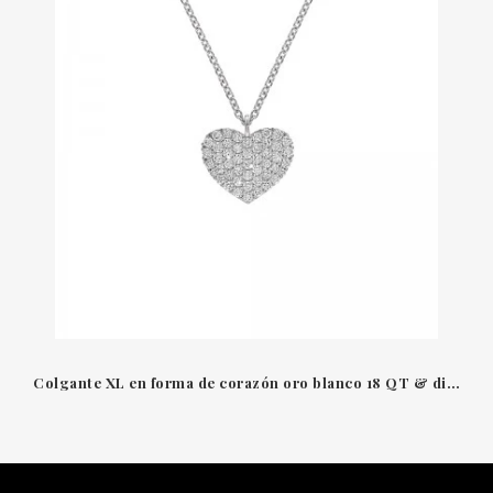
Colgante XL en forma de corazón oro blanco 18 QT & diamantes Amore Leo Pizzo