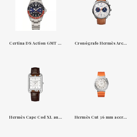
Certina DS Action GMT Powermatic 80
Cronógrafo Hermès Arceau 42 mm en acero, Barenia
Hermès Cape Cod XL automático H1912 alligator habana
Hermès Cut 36 mm acero esfera opalina caucho naranja