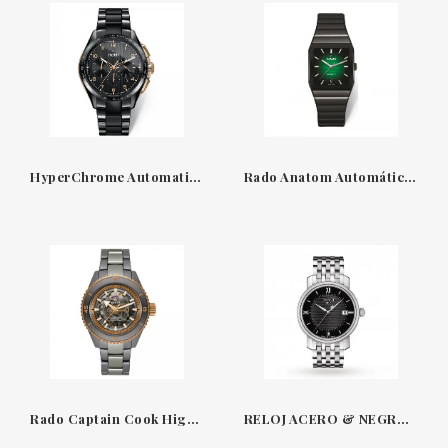
HyperChrome Automatic Chronograph R32111162
Rado Anatom Automático R10202
Rado Captain Cook High-Tech Ceramic Skeleton
RELOJ ACERO & NEGRO BRIDGEPORT TISSOT T09741