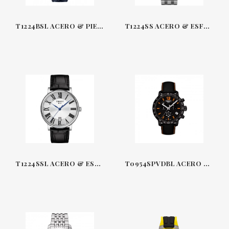
T1224BSL ACERO & PIEL-ESFERA AZUL 40 MM AUTOMÁTICO CARSON TISSOT
T1224SS ACERO & ESFERA PLATEADA 40 MM AUTOMÁTICO CARSON TISSOT
T1224SSL ACERO & ESFERA PLATEADA-PIEL 40 MM AUTOMÁTICO CARSON TISSOT
T0954SPVDBL ACERO & ESFERA NEGRA 42 MM CRONÓGRAFO CUARZO QUICKSTER TISSOT