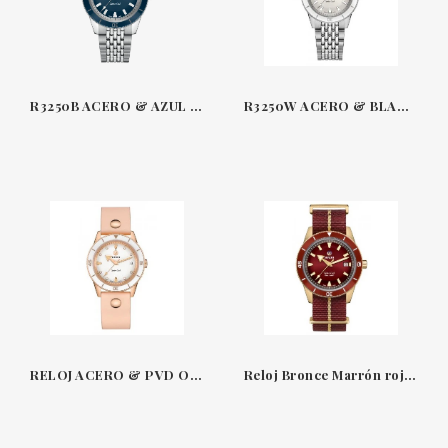
R3250B ACERO & AZUL 42 MM CAPTAIN COOK RADO
R3250W ACERO & BLANCO 37 MM CAPTAIN COOK RADO
RELOJ ACERO & PVD ORO ROSA-PIEL 37 MM MARINA HOERMANSEDER CAPTAIN COOK RADO R3239P
Reloj Bronce Marrón rojo & Nato Captain Cook Rado