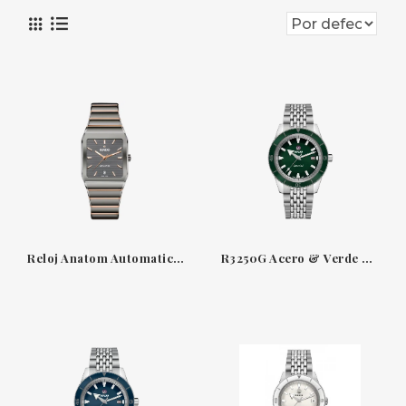
Reloj Anatom Automatic 32.5 mm de cerámica de plasma y acero PVD oro rosa Rado
R3250G Acero & Verde 42 MM Captain Cook Rado