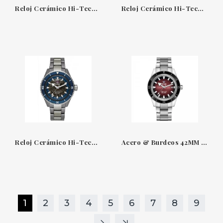
Reloj Cerámico Hi-Tech Negro & Titanio Caucho Captain Cook Rado
Reloj Cerámico Hi-Tech Negro & PVD Oro Captain Cook Rado
Reloj Cerámico Hi-Tech Gris & Blau Captain Cook Rado
Acero & Burdeos 42MM Captain Cook Rado R3210
1
2
3
4
5
6
7
8
9