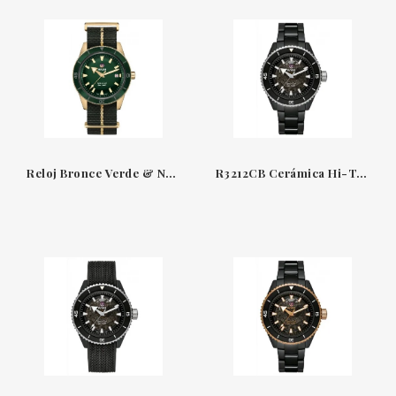
Reloj Bronce Verde & Nato Captain Cook Rado
R3212CB Cerámica Hi-Tech & Titanio Negro 43 MM Captain Cook Rado