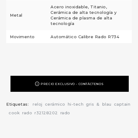
Acero inoxidable, Titanio,
Cerámica de alta tecnología y
Metal
Cerámica de plasma de alta
tecnología
Movimento
Automático Calibre Rado R734
PRECIO EXCLUSIVO - CONTÁCTENOS
Etiquetas:
reloj
cerámico
hi-tech
gris
&
blau
captain
cook
rado
r32128202
rado