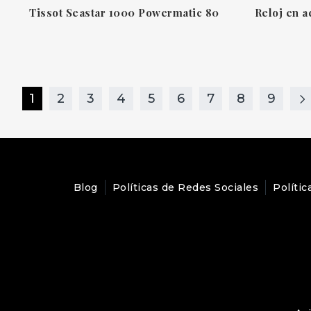
Tissot Seastar 1000 Powermatic 80
1
2
3
4
5
6
7
8
9
Blog
Políticas de Redes Sociales
Polític