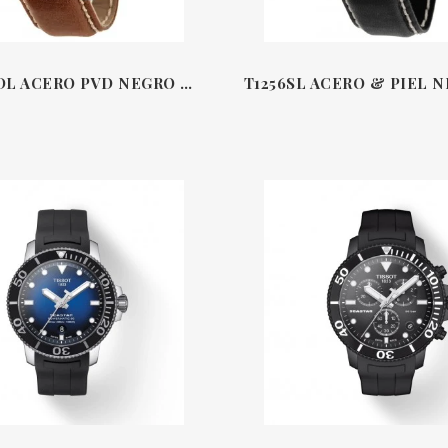
T1256BPVDL ACERO PVD NEGRO & PIEL MARRÓN 45.5 MM CRONÓGRAFO SUPERSPORT TISSOT