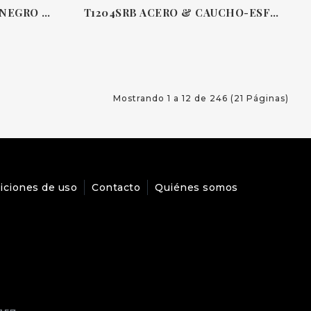
T1204BPVDR ACERO PVD NEGRO & CAUCHO 45.5 MM CUARZO CRONÓGRAFO SEASTAR 1000 TISSOT
T1204SRB ACERO & CAUCHO-ESFERA AZUL 45.5 MM CUARZO CRONÓGRAFO SEASTAR 1000 TISSOT
Mostrando 1 a 12 de 246 (21 Páginas)
iciones de uso
Contacto
Quiénes somos