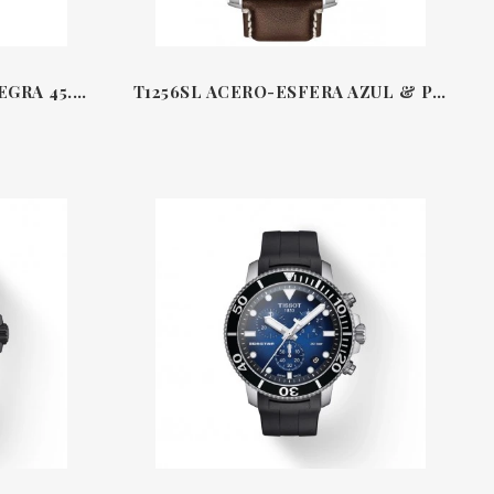
T1256SL ACERO & PIEL NEGRA 45.5 MM CRONÓGRAFO SUPERSPORT TISSOT
T1256SL ACERO-ESFERA AZUL & PIEL MARRÓN 45.5 MM CRONÓGRAFO SUPERSPORT TISSOT