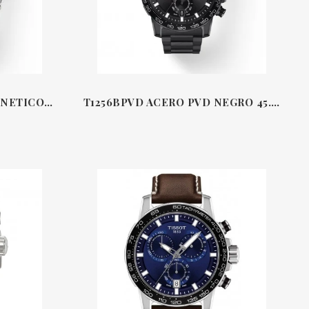
RELOJ TITANIO ANTIMÁGNETICO & CORREA TEXTIL AZUL 47.5 MM T-TOUCH SOLAR CONNECT TISSOT
T1256BPVD ACERO PVD NEGRO 45.5 MM CRONÓGRAFO SUPERSPORT TISSOT