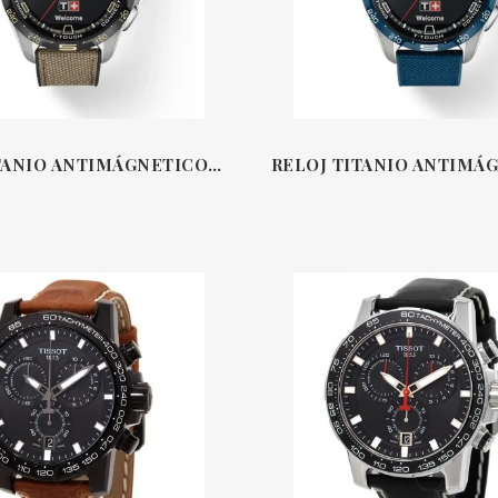
RELOJ TITANIO ANTIMÁGNETICO & CORREA TEXTIL BEIGE 47.5 MM T-TOUCH SOLAR CONNECT TISSOT