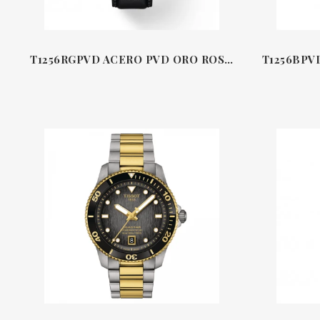
T1256RGPVD ACERO PVD ORO ROSA 45.5 MM CRONÓGRAFO SUPERSPORT TISSOT