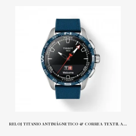
RELOJ TITANIO ANTIMÁGNETICO & CORREA TEXTIL AZUL 47.5 MM T-TOUCH SOLAR CONNECT TISSOT