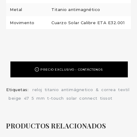
Metal
Titanio antimagnético
Movimento
Cuarzo Solar Calibre ETA E32.001
PRECIO EXCLUSIVO - CONTÁCTENOS
Etiquetas:
reloj
titanio
antimágnetico
&
correa
textil
beige
47
5
mm
t-touch
solar
connect
tissot
PRODUCTOS RELACIONADOS