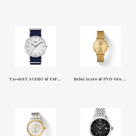
T1096ST ACERO & ESFERA BLANCA CORREA TEXTILE 38 MM EVERYTIME TISSOT
Reloj Acero & PVD Oro amarillo Everytime Lady Tissot