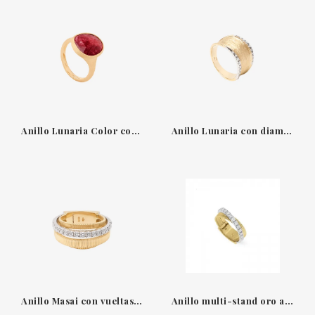
Anillo Lunaria Color con tulita Marco Bicego
Anillo Lunaria con diamantes y pavé lateral en oro amarillo Marco Bicego
Anillo Masai con vueltas en espiral y banda pavé de diamantes Marco Bicego
Anillo multi-stand oro amarillo 18 QT & diamantes Masai Marco Bicego