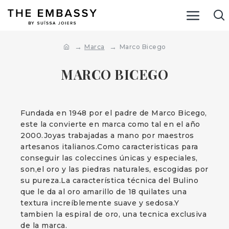
Marca
Marco Bicego
MARCO BICEGO
Fundada en 1948 por el padre de Marco Bicego,
este la convierte en marca como tal en el año
2000.Joyas trabajadas a mano por maestros
artesanos italianos.Como caracteristicas para
conseguir las coleccines únicas y especiales,
son,el oro y las piedras naturales, escogidas por
su pureza.La característica técnica del Bulino
que le da al oro amarillo de 18 quilates una
textura increíblemente suave y sedosa.Y
tambien la espiral de oro, una tecnica exclusiva
de la marca.