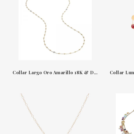
Collar Largo Oro Amarillo 18K & Diamantes Elementos Ovalados Siviglia Marco Bicego