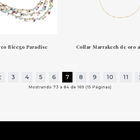
rco Bicego Paradise
3
4
5
6
7
8
9
10
11
Mostrando 73 a 84 de 169 (15 Páginas)