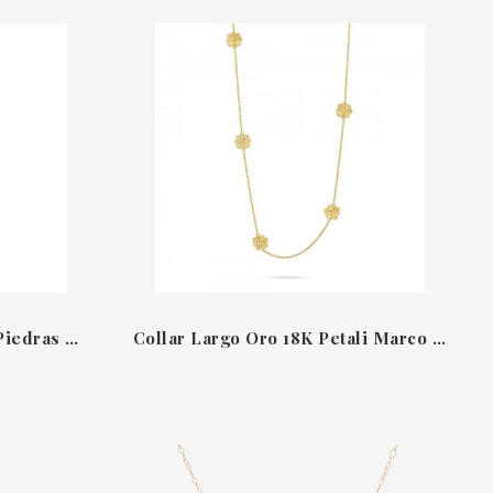
Collar Largo Oro 18 QT Y Piedras Preciosas Paradise Marco Bicego
Collar Largo Oro 18K Petali Marco Bicego