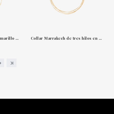
Collar Marrakech de oro amarillo con diamantes talla brillante Marco Bicego
Collar Marrakech de tres hilos en oro amarillo 18kt Marco Bicego