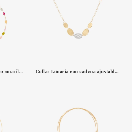
Collar Lunaria Color en oro amarillo con turmalinas de Marco Bicego
Collar Lunaria con cadena ajustable y hoja central pavé Marco Bicego