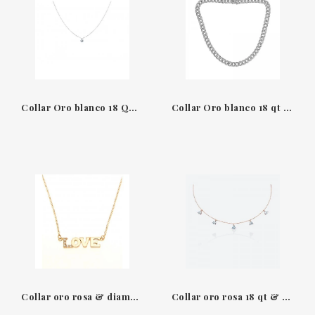
Collar Oro blanco 18 QT & Diamante Solitario 360º La Brune & La Blonde
Collar Oro blanco 18 qt & Diamantes Leopizzo 28136B
Collar oro rosa & diamantes Love Suïssa Joiers
Collar oro rosa 18 qt & topacio Blue Masai Multi Gold & Roses