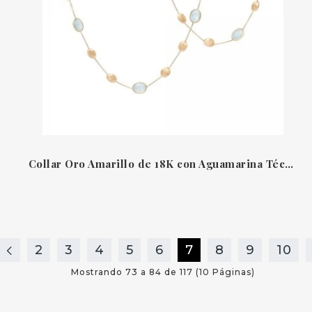
Collar Oro Amarillo de 18K con Aguamarina Técnica de Grabado a Mano Bulino Marco Bicego
2
3
4
5
6
7
8
9
10
Mostrando 73 a 84 de 117 (10 Páginas)