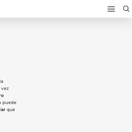
a
la
 vez
ro
za puede
lar
que