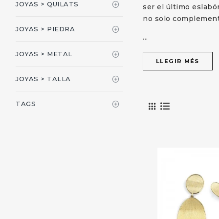
JOYAS > QUILATS
ser el último eslabó
no solo complemente
JOYAS > PIEDRA
...
JOYAS > METAL
LLEGIR MÉS
JOYAS > TALLA
TAGS