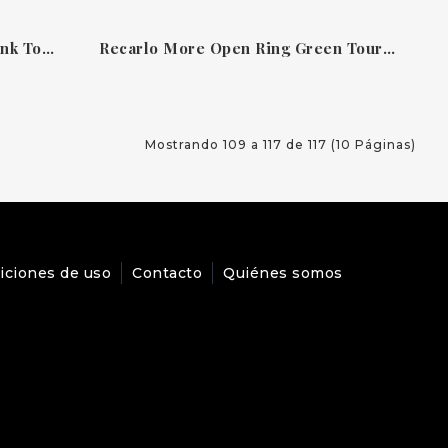
Recarlo More Open Necklace Pink Tourmaline N86RI023/TRR-OS
Recarlo More Open Ring Green Tourmaline R86FN018/GTRV
Mostrando 109 a 117 de 117 (10 Páginas)
iciones de uso
Contacto
Quiénes somos