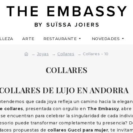
LLEZA
ARTE
RESTAURANTE
NOVEDADES
Joyas
Collares
Collares - 10
COLLARES
COLLARES DE LUJO EN ANDORRA
ntendemos que cada joya refleja un camino hacia la eleganc
e collares
, presentada con orgullo en
The Embassy
, abre
 se encuentran para celebrar la singularidad de cada indiv
esorio puede transformar completamente tu presencia? De
daces propuestas de
collares Gucci para mujer
, te invit