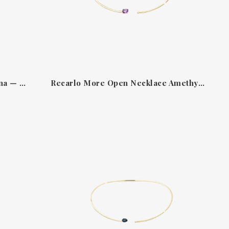
Recarlo Anniversary Love Collana — Collar de oro blanco 18 kt con diamantes
Recarlo More Open Necklace Amethyst N86RI022/GAMV-OS