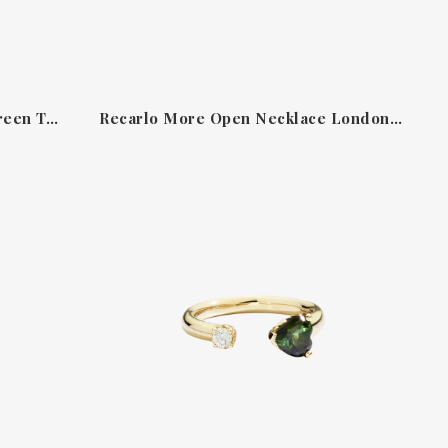
Recarlo More Open Necklace Green Tourmaline N86RI018/GTRV-OS
Recarlo More Open Necklace London Blue Topaz N86RI019/GTOL-OS