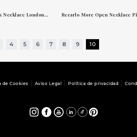
Recarlo More Open Necklace London Blue Topaz N86RI020/GTOL-OS
4
5
6
7
8
9
10
a de Cookies
Aviso Legal
Política de privacidad
Cond