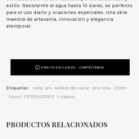
estilo. Resistente al agua hasta 10 bares, es perfecto
para el uso diario y ocasiones especiales. Una obra
maestra de artesanía, innovación y elegancia
atemporal.
PRECIO EXCLUSIVO - CONTÁCTENOS
Etiquetas:
reloj
prx
esfera de nácar
oro rosa
25mm
tissot
t1370102111100
t-classic
PRODUCTOS RELACIONADOS