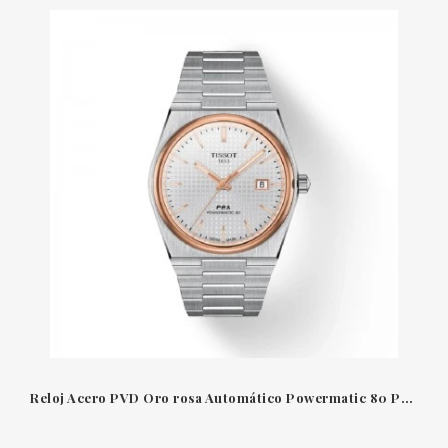
Reloj Acero PVD Oro rosa Automático Powermatic 80 PRX Tissot