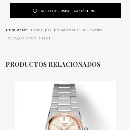
PRECIO EXCLUSIVO - CONTÁCTENOS
Etiquetas:
tissot
prx
powermatic
80
35mm
t1372071111100
tissot
PRODUCTOS RELACIONADOS