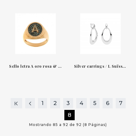
Sello letra A oro rosa & diamantes-zafiros Suïssa Joiers
Silver earrings / L Suïssa Joiers
1
2
3
4
5
6
7
8
Mostrando 85 a 92 de 92 (8 Páginas)