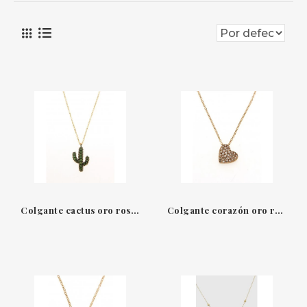
Colgante cactus oro rosa & diamantes Suïssa Joiers
Colgante corazón oro rosa & diamantes Suïssa Joiers