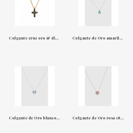
Colgante cruz oro & diamantes Suïssa Joiers
Colgante de Oro amarillo 18 QT & Piedras naturales Suïssa Joiers
Colgante de Oro blanco 18 QT & Diamantes-Topacio Swiss Suïssa Joiers
Colgante de Oro rosa 18 QT & Diamantes-Amatista Suïssa Joiers