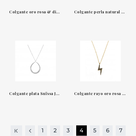
Colgante oro rosa & diamantes-amatista Suïssa Joiers
Colgante perla natural & diamante tu y yo Suïssa Joiers
Colgante plata Suïssa Joiers
Colgante rayo oro rosa & diamantes Suïssa Joiers
1
2
3
4
5
6
7