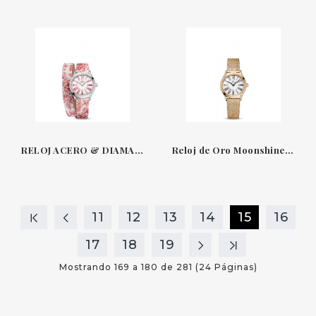
RELOJ ACERO & DIAMANTES 26 MM CUARZO TRESOR DE VILLE OMEGA
Reloj de Oro Moonshine & Diamantes MiniTresor De Ville Omega
11
12
13
14
15
16
17
18
19
Mostrando 169 a 180 de 281 (24 Páginas)