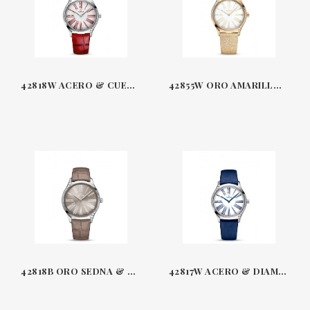
42818W ACERO & CUERO 36 MM CUARZO TRESOR DE VILLE OMEGA
42855W ORO AMARILLO & DIAMANTES 36 MM CUARZO TRESOR DE VILLE OMEGA
42818B ORO SEDNA & DIAMANTES-CUERO 39 MM CUARZO TRESOR DE VILLE OMEGA
42817W ACERO & DIAMANTES-CUERO 39 MM CUARZO TRESOR DE VILLE OMEGA