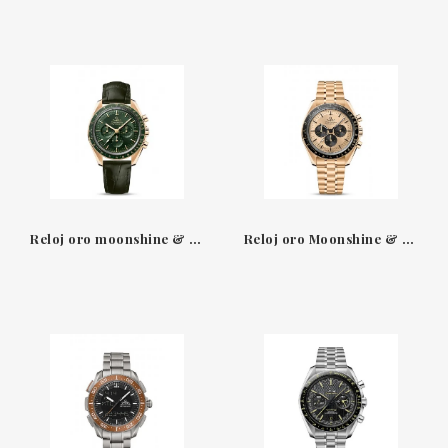
Reloj oro moonshine & esfera verde cronógrafo Speedmaster Moonwatch Omega
Reloj oro Moonshine & esfera amarilla cronógrafo Speedmaster Moonwatch Omega