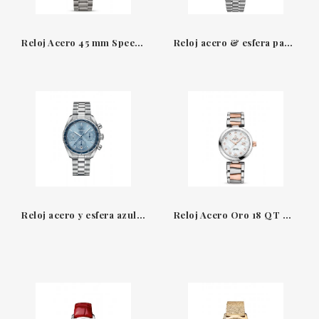
Reloj Acero 45 mm Speedmaster Marstimer Chronograph
Reloj acero & esfera panel de abeja Speedmaster Super Racing Omega
Reloj acero y esfera azul cronógrafo Co-Axial Speedmaster Omega
Reloj Acero Oro 18 QT & Diamantes LadyMatic De Ville Omega