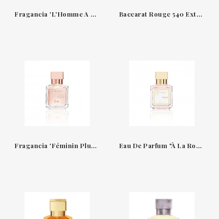
Fragancia 'L'Homme A La Rose' Un Perfume De Maison Francis Kurkdjian 3700Fk
Baccarat Rouge 540 Extrait De Parfum Francis Kurkdjian
Fragancia 'Féminin Pluriel' Maison Francis Kurkdjian Fpfk
Eau De Parfum "À La Rose" De Maison Francis Kurkdjian