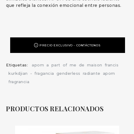
que refleja la conexión emocional entre personas.
PRECIO EXCLUSIVO - CONTÁCTENOS
Etiquetas:
apom
a
part
of
me
de
maison
francis
kurkdjian
-
fragancia
genderless
radiante
apom
fragrancia
PRODUCTOS RELACIONADOS