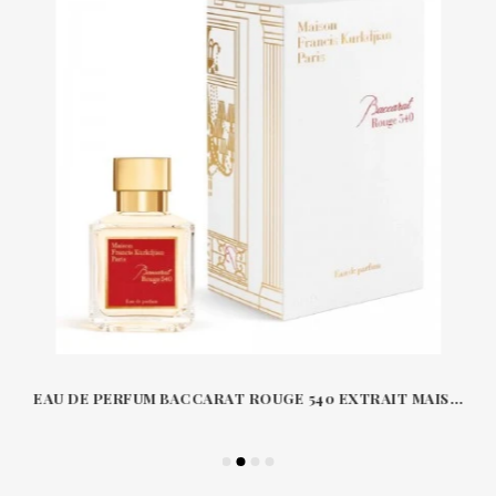
EAU DE PERFUM BACCARAT ROUGE 540 EXTRAIT MAISON FRANCIS KURKDJIAN