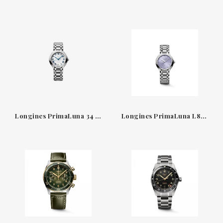
Longines PrimaLuna 34 mm — reloj automático esfera plateada sunray
Longines PrimaLuna L81424076