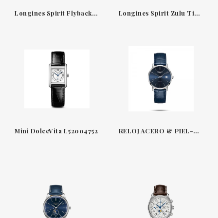
Longines Spirit Flyback L38215532 - Reloj Automático con Función Flyback y Dial Verde
Longines Spirit Zulu Time L3.802.5.53.6 - Reloj Automático con Bisel de Cerámica y Esfera Antracita
Mini DolceVita L52004752
RELOJ ACERO & PIEL-AZUL 39 MM THE ELEGANT COLLECTION LONGINES L4910SL