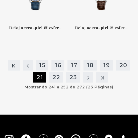
Reloj acero-piel & esfera azul 42mm fase lunar Master Collection Longines
Reloj acero-piel & esfera blanca fase lunar-calendario anual Master Collection Longines
15
16
17
18
19
20
21
22
23
Mostrando 241 a 252 de 272 (23 Páginas)