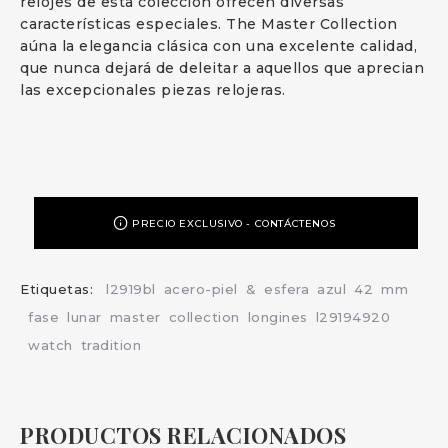
relojes de esta colección ofrecen diversas
características especiales. The Master Collection
aúna la elegancia clásica con una excelente calidad,
que nunca dejará de deleitar a aquellos que aprecian
las excepcionales piezas relojeras.
PRECIO EXCLUSIVO - CONTÁCTENOS
Etiquetas:
l2919bl
acero-piel
&
esfera
azul
42
mm
fase
lunar
master
collection
longines
l29194920
watch
tradition
PRODUCTOS RELACIONADOS