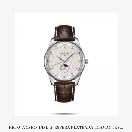
RELOJ ACERO-PIEL & ESFERA PLATEADA-DIAMANTES 42 MM FASE LUNAR MASTER COLLECTION LONGINES L2919SL