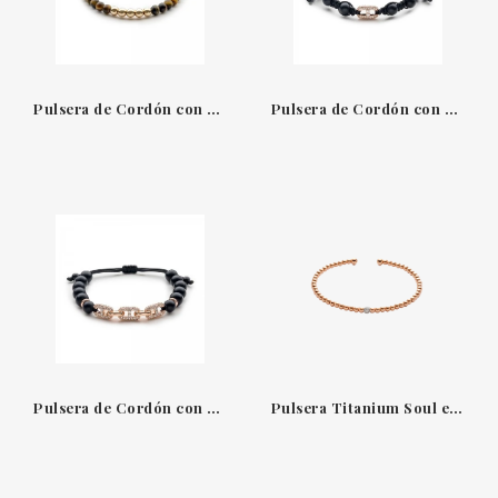
Pulsera de Cordón con Oro Rosa y ojo de tigre de Jaibor B4677JP073
Pulsera de Cordón con Oro Rosa, Onix y Diamantes de Jaibor B2615MP312
Pulsera de Cordón con Oro Rosa, Onix y Diamantes de Jaibor B2616MP312
Pulsera Titanium Soul en oro rosa de 18 quilates con 18 diamantes y cuentas pequeñas