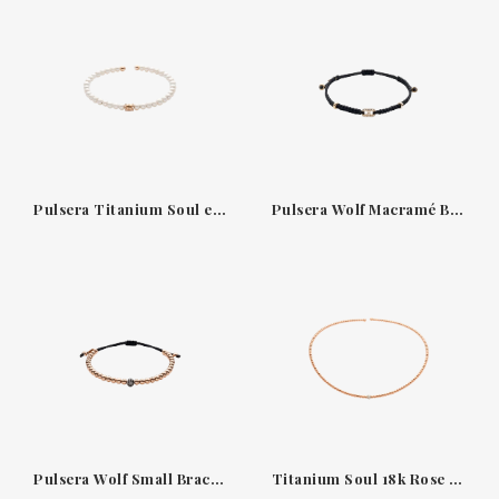
Pulsera Titanium Soul en oro rosa de 18 quilates con aguamarina y 20 diamantes
Pulsera Wolf Macramé Bracelets en oro blanco de 18 quilates con eslabón de diamantes
Pulsera Wolf Small Bracelets en oro rosa de 18 quilates con bola pavé de diamantes negros
Titanium Soul 18k Rose Gold Pendant with 21 Diamonds