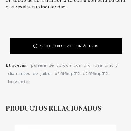
un toque de sofisticación a tu estilo con esta pulsera
que resalta tu singularidad.
PRECIO EXCLUSIVO - CONTÁCTENOS
Etiquetas:
pulsera
de
cordón
con
oro
rosa
onix
y
diamantes
de
jaibor
b2616mp312
b2616mp312
brazaletes
PRODUCTOS RELACIONADOS