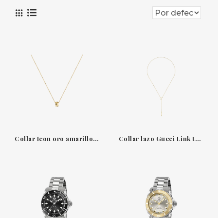
Collar Icon oro amarillo 18 k con colgante GG perforado
Collar lazo Gucci Link to Love oro amarillo 18 ct