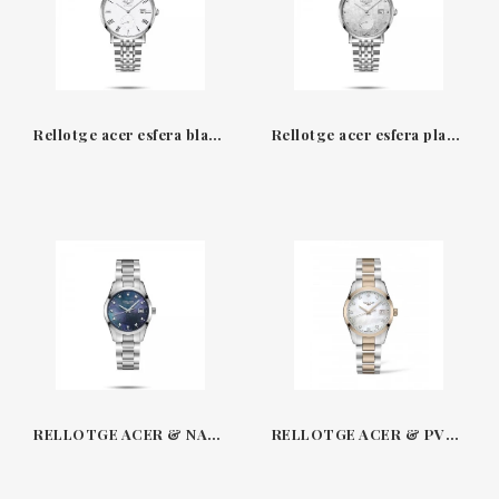
Rellotge acer esfera blanca The Elegant Collection Longines
Rellotge acer esfera plata diamants The Elegant Collection Longines
RELLOTGE ACER & NACRE NATURAL-DIAMANTS CONQUEST CLASSIC LONGINES L2386
RELLOTGE ACER & PVD OR ROIG-DIAMANTS 34 MM CONQUEST CLASSIC LONGINES L2386