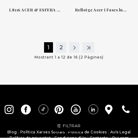
L8116 ACER & ESFERA BLANCA-DIAMANTS 34 MM FASE LUNAR PRIMALUNA LONGINES
Rellotge Acer i Fases lunars 30.5 mm Primaluna Longines
1
2
Mostrant 1 a 12 de 16 (2 Pàgines)
FILTRAR
Blog
Política Xarxes Socials
Política de Cookies
Avís Legal
Política de privacitat
Condicions d'ús
Contacte
Qui som