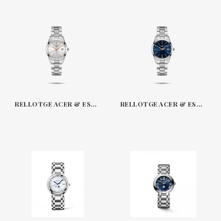
RELLOTGE ACER & ESFERA PLATEJADA 34 MM CONQUEST CLASSIC LONGINES L2386
RELLOTGE ACER & ESFERA BLAU 34 MM CONQUEST CLASSIC LONGINES L2386