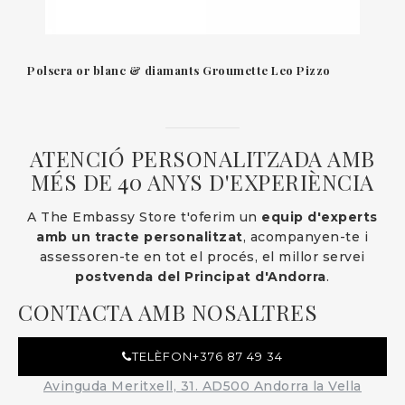
Polsera or blanc & diamants Groumette Leo Pizzo
ATENCIÓ PERSONALITZADA AMB
MÉS DE 40 ANYS D'EXPERIÈNCIA
A The Embassy Store t'oferim un
equip d'experts
amb un tracte personalitzat
, acompanyen-te i
assessoren-te en tot el procés, el millor servei
postvenda del Principat d'Andorra
.
CONTACTA AMB NOSALTRES
TELÈFON
+376 87 49 34
Avinguda Meritxell, 31. AD500 Andorra la Vella