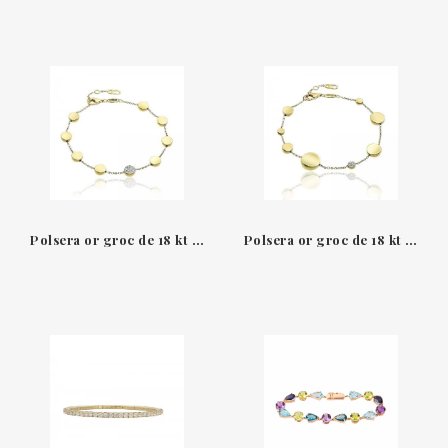
Polsera or groc de 18 kt i diamants Armillas Glow Chimento
Polsera or groc de 18 kt i diamants Armillas Glow Chimento