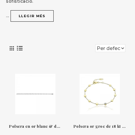
sofisticació.
...
LLEGIR MÉS
Polsera en or blanc & diamants riviere Leopizzo
Polsera or groc de 18 kt i diamants Armillas Glow Chimento