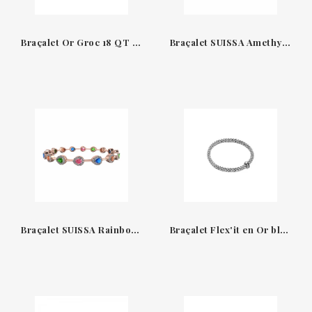
Braçalet Or Groc 18 QT & Diamants Extensible BTE10DBOG-YGD
Braçalet SUISSA Amethyst Peridot JBR28-1
Braçalet SUISSA Rainbow Sapphire JB1223B
Braçalet Flex'it en Or blanc amb Diamants Negres Fope