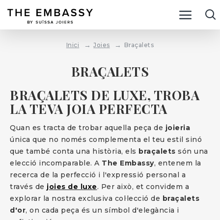
Joies
Braçalets
Inici
BRAÇALETS
BRAÇALETS DE LUXE, TROBA
LA TEVA JOIA PERFECTA
Quan es tracta de trobar aquella peça de
joieria
única que no només complementa el teu estil sinó
que també conta una història, els
braçalets
són una
elecció incomparable. A
The Embassy
, entenem la
recerca de la perfecció i l'expressió personal a
través de
joies de luxe
. Per això, et convidem a
explorar la nostra exclusiva col·lecció de
braçalets
d'or
, on cada peça és un símbol d'elegància i