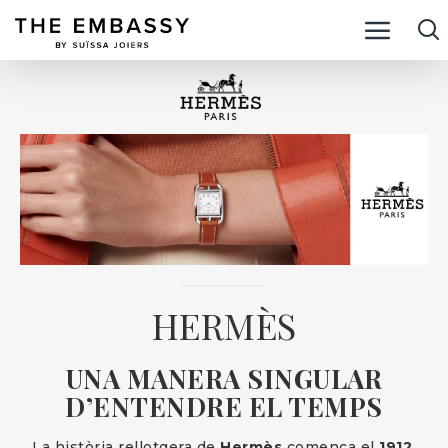
HERMÈS
UNA MANERA SINGULAR
D’ENTENDRE EL TEMPS
La història rellotgera de
Hermès
comença el
1912
,