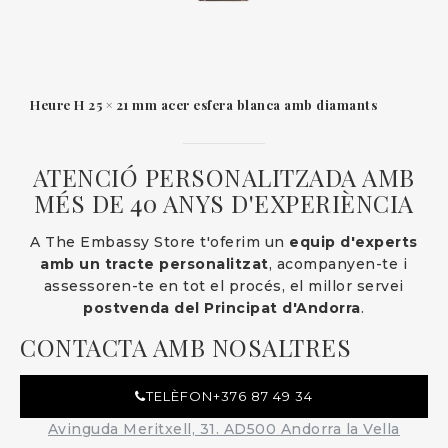
Heure H 25 × 21 mm acer esfera blanca amb diamants
ATENCIÓ PERSONALITZADA AMB
MÉS DE 40 ANYS D'EXPERIÈNCIA
A The Embassy Store t'oferim un
equip d'experts
amb un tracte personalitzat
, acompanyen-te i
assessoren-te en tot el procés, el millor servei
postvenda del Principat d'Andorra
.
CONTACTA AMB NOSALTRES
TELÈFON
+376 87 49 34
Avinguda Meritxell, 31. AD500 Andorra la Vella