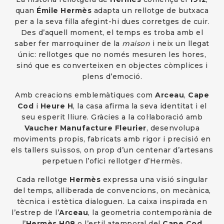
quan
Émile Hermès
adapta un rellotge de butxaca
per a la seva filla afegint-hi dues corretges de cuir.
Des d’aquell moment, el temps es troba amb el
saber fer marroquiner de la
maison
i neix un llegat
únic: rellotges que no només mesuren les hores,
sinó que es converteixen en objectes còmplices i
plens d’emoció.
Amb creacions emblemàtiques com
Arceau
,
Cape
Cod
i
Heure H
, la casa afirma la seva identitat i el
seu esperit lliure. Gràcies a la col·laboració amb
Vaucher Manufacture Fleurier
, desenvolupa
moviments propis, fabricats amb rigor i precisió en
els tallers suïssos, on prop d’un centenar d’artesans
perpetuen l’ofici rellotger d’Hermès.
Cada rellotge
Hermès
expressa una visió singular
del temps, alliberada de convencions, on mecànica,
tècnica i estètica dialoguen. La caixa inspirada en
l’estrep de l’
Arceau
, la geometria contemporània de
l’
Hermès H08
o l’estil atemporal del
Cape Cod