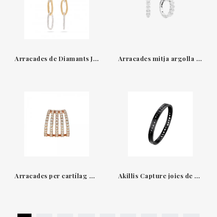
Arracades de Diamants Jaipur Triple Link de Marco Bicego
Arracades mitja argolla en or blanc 18 kt amb diamants Recarlo
Arracades per cartílag or rosa 18 qt & Diamants earcuff Leopizzo
Akillis Capture joies de luxe inspirades en l'amor i la passió