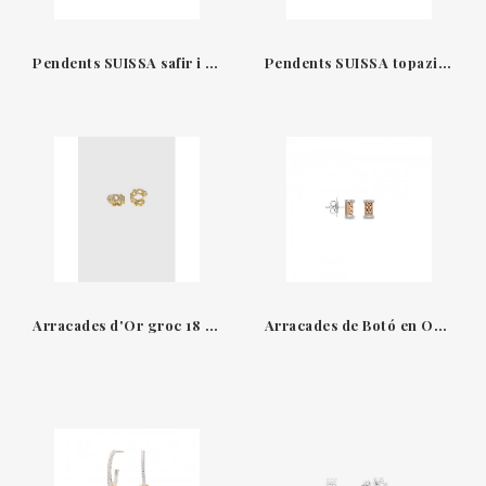
Pendents SUISSA safir i diamants or blanc 18kt a01-30-169z-n-
Pendents SUISSA topazi sky or blanc 18kt a01-30-324sk-01
Arracades d'Or groc 18 QT & Diamants Suïssa Joiers
Arracades de Botó en Or de 18 Quilats amb Diamants Fope