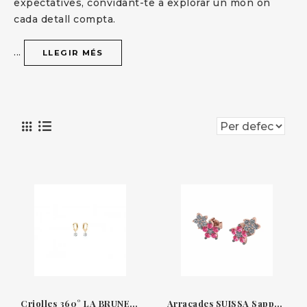
expectatives, convidant-te a explorar un món on
cada detall compta.
...
LLEGIR MÉS
Criolles 360° LA BRUNE & LA BLONDE
Arracades SUISSA Sapphire Flower JR4885D