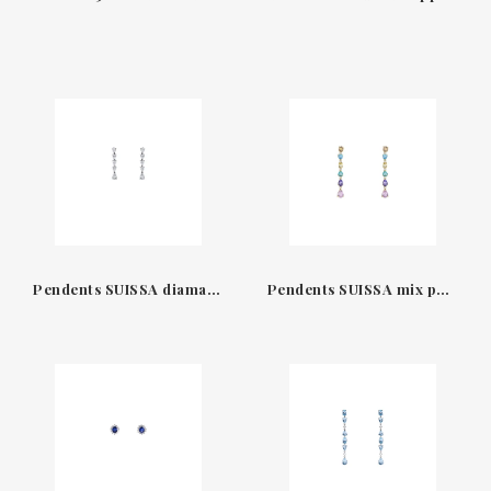
Pendents SUISSA diamants talla pera or blanc 18kt a01-30-295-01-
Pendents SUISSA mix pedres or groc 18kt a01-30-320mix1-00