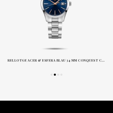
RELLOTGE ACER & ESFERA BLAU 34 MM CONQUEST CLASSIC LONGINES L2386