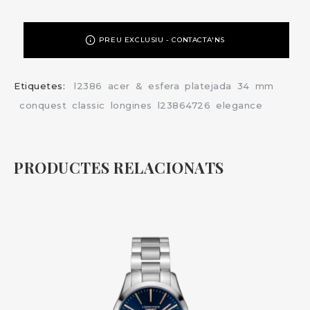
PREU EXCLUSIU - CONTACTA'NS
Etiquetes:
l2386
acer
&
esfera
platejada
34
mm
conquest
classic
longines
l23864726
elegance
PRODUCTES RELACIONATS