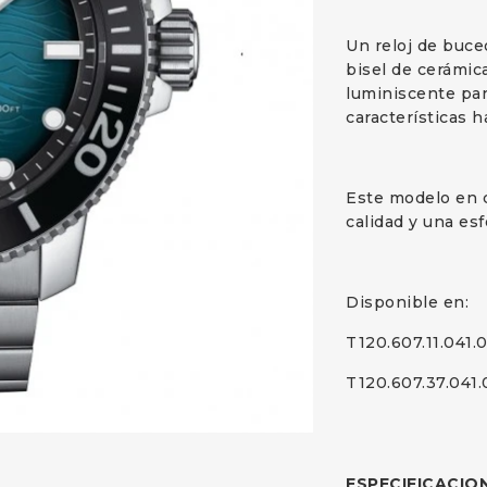
Un reloj de buce
bisel de cerámic
luminiscente par
características h
Este modelo en c
calidad y una es
Disponible en:
T120.607.11.041.0
T120.607.37.041.
ESPECIFICACIO