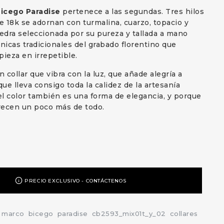
icego Paradise
pertenece a las segundas. Tres hilos
de 18k se adornan con turmalina, cuarzo, topacio y
iedra seleccionada por su pureza y tallada a mano
cnicas tradicionales del grabado florentino que
pieza en irrepetible.
n collar que vibra con la luz, que añade alegría a
que lleva consigo toda la calidez de la artesanía
 el color también es una forma de elegancia, y porque
recen un poco más de todo.
PRECIO EXCLUSIVO - CONTÁCTENOS
marco
bicego
paradise
cb2593_mix01t_y_02
collares