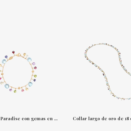
Brazalete Paradise con gemas en talla corazón y oro grabado Marco Bicego