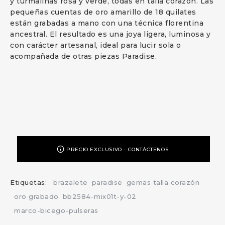
y turmalinas rosa y verde, todas en talla corazón. Las
pequeñas cuentas de oro amarillo de 18 quilates
están grabadas a mano con una técnica florentina
ancestral. El resultado es una joya ligera, luminosa y
con carácter artesanal, ideal para lucir sola o
acompañada de otras piezas Paradise.
PRECIO EXCLUSIVO - CONTÁCTENOS
Etiquetas:
brazalete
paradise
gemas talla corazón
oro grabado
bb2584-mix01t-y-02
marco-bicego-pulseras