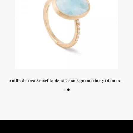
Anillo de Oro Amarillo de 18K con Aguamarina y Diamantes | Técnica de Grabado a Mano Bulino | Marco Bicego AB610-B AQ01 Y 02