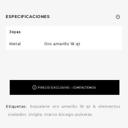
ESPECIFICACIONES
Joyas
Metal
Oro amarillo 18 qt
PRECIO EXCLUSIVO - CONTÁCTENOS
Etiquetas:
brazalete
oro
amarillo
18
qt
&
elementos
ovalados
siviglia
marco-bicego-pulseras