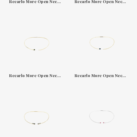
Recarlo More Open Necklace Amethyst N86RI022/GAMV-OS
Recarlo More Open Necklace Citrine N86RI021/GCTG-OS
Recarlo More Open Necklace Green Tourmaline N86RI018/GTRV-OS
Recarlo More Open Necklace London Blue Topaz N86RI019/GTOL-OS