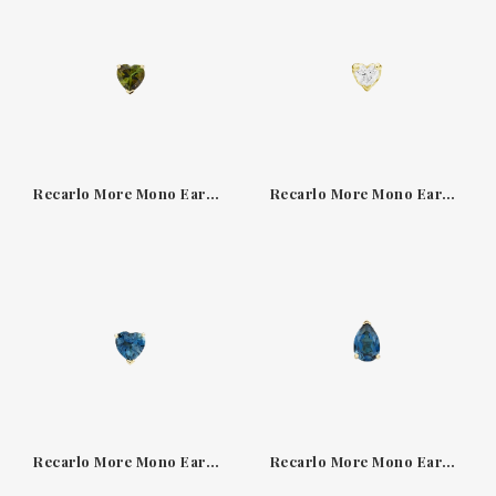
Recarlo More Mono Earring Green Tourmaline E86PX024GTRV
Recarlo More Mono Earring Heart Diamond E67PX001M
Recarlo More Mono Earring London Blue Topaz E86PX026GTOLM
Recarlo More Mono Earring London Blue Topaz E86PX028GM