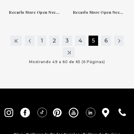
Recarlo More Open Necklace London Blue Topaz N86RI020/GTOL-OS
Recarlo More Open Necklace Pink Tourmaline N86RI023/TRR-OS
1
2
3
4
5
6
Mostrando 49 a 60 de 65 (6 Páginas)