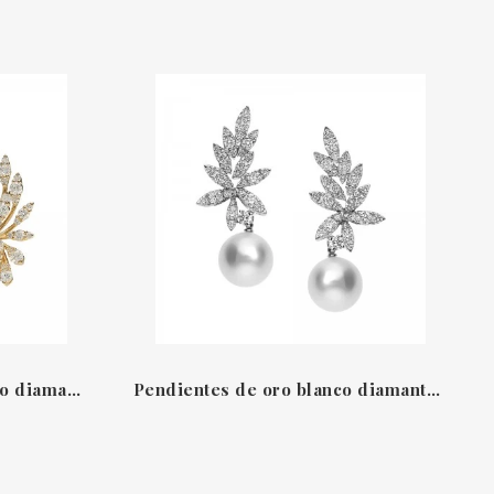
Pendientes de oro amarillo diamantes Flame Leo Pizzo
Pendientes de oro blanco diamantes y perlas naturales Flame Leo Pizzo