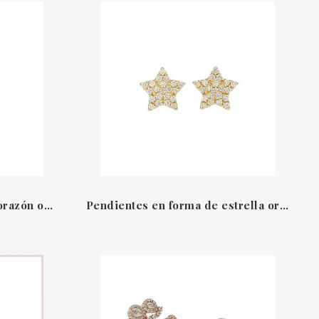
Pendientes en forma de corazón oro rosa 18 QT & diamantes Amore Leo Pizzo
Pendientes en forma de estrella oro rosa 18 QT & diamantes Amore Leo Pizzo