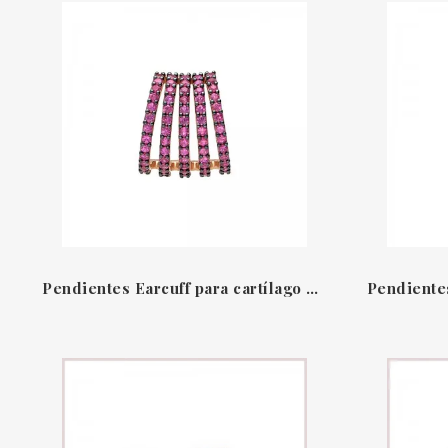
Pendientes Earcuff para cartílago oro rosa 18 QT & zafiro rosa Leo Pizzo