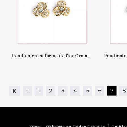
Pendientes en forma de flor Oro amarillo 18 qt & Diamantes candy flora Leopizzo
1
2
3
4
5
6
7
8