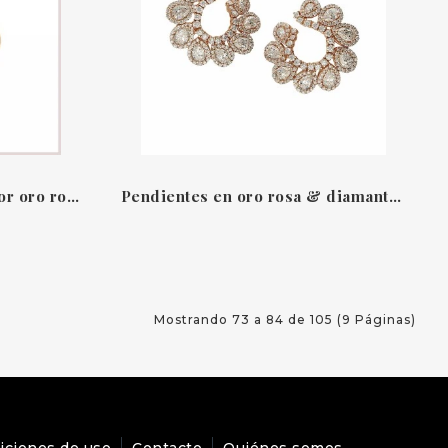
Pendientes en forma de flor oro rosa 18 QT & diamantes candy flora Leo Pizzo
Pendientes en oro rosa & diamantes Venezia Leopizzo
Mostrando 73 a 84 de 105 (9 Páginas)