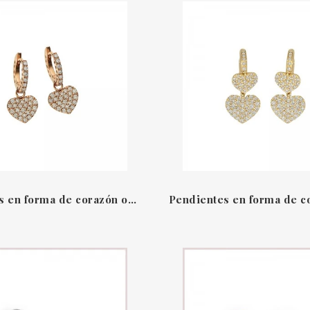
Pendientes en forma de corazón oro rosa 18 QT & diamantes Amore Leo Pizzo