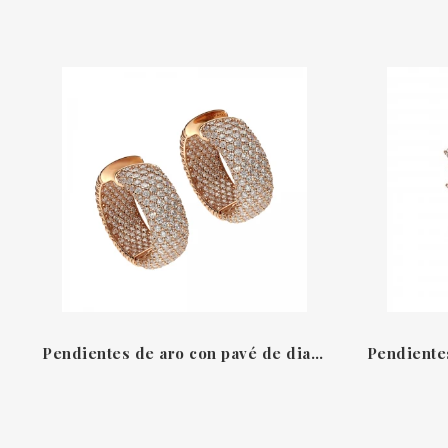
Pendientes de aro con pavé de diamantes en oro rosa de 18 quilates con diamantes blancos talla brillante natural Diamanti Collection de Leo Pizzo.