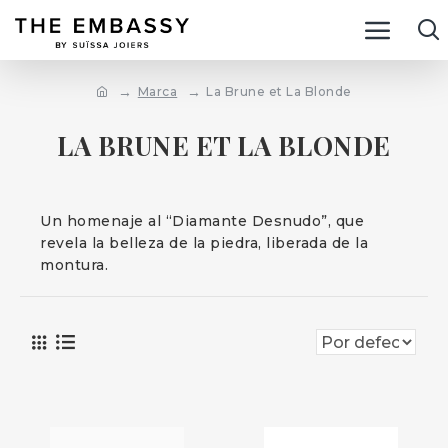
Marca
La Brune et La Blonde
LA BRUNE ET LA BLONDE
Un homenaje al “Diamante Desnudo”, que
revela la belleza de la piedra, liberada de la
montura.