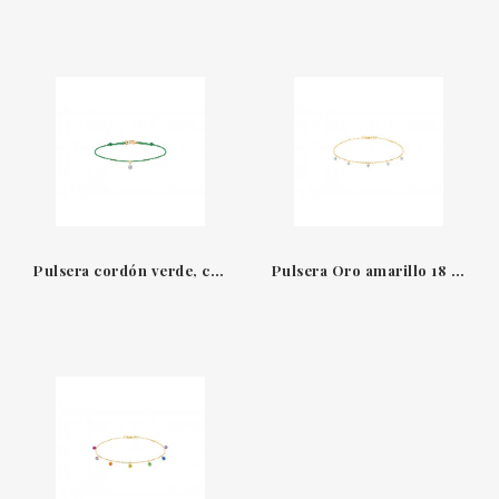
Pulsera cordón verde, con diamante y oro, La Brune & La Blonde
Pulsera Oro amarillo 18 QT & 5 Diamantes 360º La Brune & La Blonde